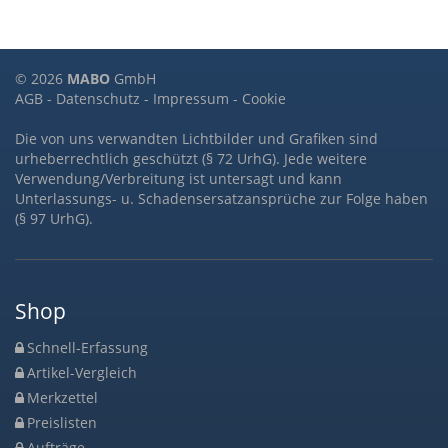
© 2026
MABO
GmbH
AGB
-
Datenschutz
-
Impressum
-
Cookie
Die von uns verwandten Lichtbilder und Grafiken sind
urheberrechtlich geschützt (§ 72 UrhG). Jede weitere
Verwendung/Verbreitung ist untersagt und kann
Unterlassungs- u. Schadensersatzansprüche zur Folge haben
(§ 97 UrhG).
Shop
Schnell-Erfassung
Artikel-Vergleich
Merkzettel
Preislisten
Aufträge