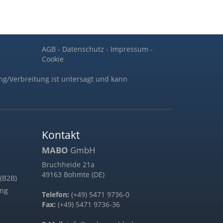
AGB
-
Datenschutz
-
Impressum
-
Cookie
ng/Verbreitung ist untersagt und kann
Kontakt
MABO
GmbH
Bruchheide 21a
49163 Bohmte (DE)
(B2B)
ung
Telefon:
(+49) 5471 9736-0
Fax:
(+49) 5471 9736-36