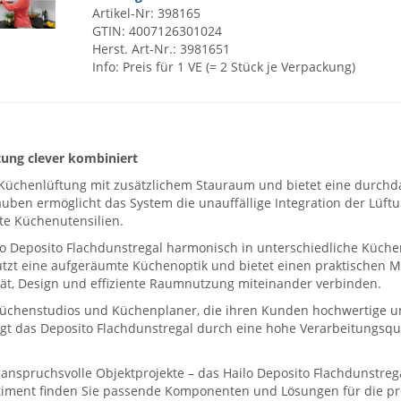
Artikel-Nr: 398165
GTIN: 4007126301024
Herst. Art-Nr.: 3981651
Info: Preis für 1 VE (= 2 Stück je Verpackung)
tung clever kombiniert
Küchenlüftung mit zusätzlichem Stauraum und bietet eine durchd
auben ermöglicht das System die unauffällige Integration der Lüf
zte Küchenutensilien.
ailo Deposito Flachdunstregal harmonisch in unterschiedliche Küch
tützt eine aufgeräumte Küchenoptik und bietet einen praktischen
tät, Design und effiziente Raumnutzung miteinander verbinden.
r, Küchenstudios und Küchenplaner, die ihren Kunden hochwertige 
t das Deposito Flachdunstregal durch eine hohe Verarbeitungsqual
spruchsvolle Objektprojekte – das Hailo Deposito Flachdunstregal
rtiment finden Sie passende Komponenten und Lösungen für die 