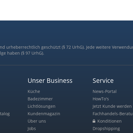
ind urheberrechtlich geschützt (§ 72 UrhG). Jede weitere Verwendu
lge haben (§ 97 UrhG).
Unser Business
Service
Küche
News-Portal
Badezimmer
HowTo's
Lichtlösungen
Jetzt Kunde werden 
talog
Kundenmagazin
Fachhandels-Berat
Über uns
Konditionen
Jobs
Dropshipping