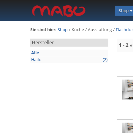
Shop
Sie sind hier:
Shop
/
Küche
/
Ausstattung
/
Flachdun
Hersteller
1
-
2
v
Alle
Hailo
(2)