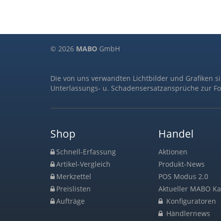
© 2026
MABO
GmbH
Die von uns verwandten Lichtbilder und Grafiken s
Unterlassungs- u. Schadensersatzansprüche zur Fo
Shop
Handel
Schnell-Erfassung
Aktionen
Artikel-Vergleich
Produkt-News
Merkzettel
POS Modus 2.0
Preislisten
Aktueller MABO Ka
Aufträge
Konfiguratoren
Händlernews