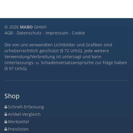
© 2026
MABO
GmbH
AGB
-
Datenschutz
-
Impressum
-
Cookie
Die von uns verwandten Lichtbilder und Grafiken sind
urheberrechtlich geschützt (§ 72 UrhG). Jede weitere
Verwendung/Verbreitung ist untersagt und kann
Unterlassungs- u. Schadensersatzansprüche zur Folge haben
(§ 97 UrhG).
Shop
Schnell-Erfassung
Artikel-Vergleich
Merkzettel
Preislisten