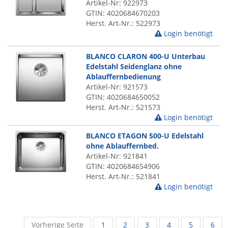
Artikel-Nr: 922973
GTIN: 4020684670203
Herst. Art-Nr.: 522973
Login benötigt
BLANCO CLARON 400-U Unterbau
Edelstahl Seidenglanz ohne
Ablauffernbedienung
Artikel-Nr: 921573
GTIN: 4020684650052
Herst. Art-Nr.: 521573
Login benötigt
BLANCO ETAGON 500-U Edelstahl
ohne Ablauffernbed.
Artikel-Nr: 921841
GTIN: 4020684654906
Herst. Art-Nr.: 521841
Login benötigt
Vorherige Seite
1
2
3
4
5
6