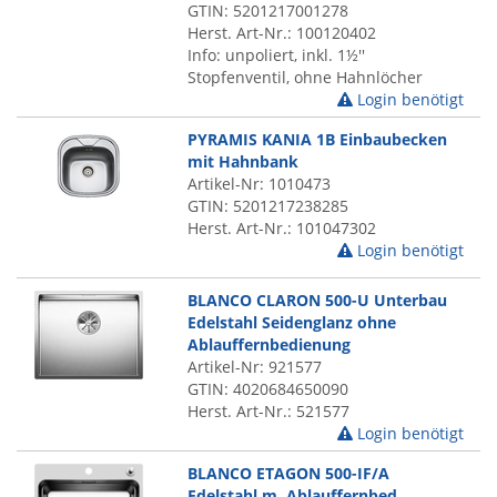
GTIN: 5201217001278
Herst. Art-Nr.: 100120402
Info: unpoliert, inkl. 1½''
Stopfenventil, ohne Hahnlöcher
Login benötigt
PYRAMIS KANIA 1B Einbaubecken
mit Hahnbank
Artikel-Nr: 1010473
GTIN: 5201217238285
Herst. Art-Nr.: 101047302
Login benötigt
BLANCO CLARON 500-U Unterbau
Edelstahl Seidenglanz ohne
Ablauffernbedienung
Artikel-Nr: 921577
GTIN: 4020684650090
Herst. Art-Nr.: 521577
Login benötigt
BLANCO ETAGON 500-IF/A
Edelstahl m. Ablauffernbed.