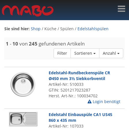
Sie sind hier:
Shop
/
Küche
/
Spülen
/
Edelstahlspülen
1
-
10
von
245
gefundenen Artikeln
Filter
Sortieren
Anzahl
Edelstahl-Rundbeckenspüle CR
Ø450 mm 3½ Siebkorbventil
Artikel-Nr: 510033
GTIN: 5201217023287
Herst. Art-Nr.: 100034702
Login benötigt
Edelstahl Einbauspüle CA1 US45
860 x 435 mm
Artikel-Nr: 107033