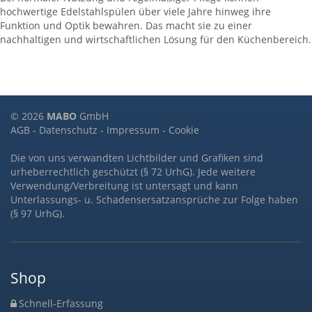
hochwertige Edelstahlspülen über viele Jahre hinweg ihre
Funktion und Optik bewahren. Das macht sie zu einer
nachhaltigen und wirtschaftlichen Lösung für den Küchenbereich.
© 2026
MABO
GmbH
AGB
-
Datenschutz
-
Impressum
-
Cookie
Die von uns verwandten Lichtbilder und Grafiken sind
urheberrechtlich geschützt (§ 72 UrhG). Jede weitere
Verwendung/Verbreitung ist untersagt und kann
Unterlassungs- u. Schadensersatzansprüche zur Folge haben
(§ 97 UrhG).
Shop
Schnell-Erfassung