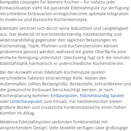
kompakte Lösungen für kleinere Küchen – für nahezu jede
Einbausituation steht die passende Edelstahlspüle zur Verfügung.
Verschiedene Einbauarten ermöglichen eine optimale Integration
in moderne und klassische Küchenkonzepte.
Edelstahl zeichnet sich durch seine Robustheit und Langlebigkeit
aus. Das Material ist korrosionsbeständig, hitzebeständig und
widerstandsfähig gegenüber den täglichen Belastungen im
Küchenalltag. Töpfe, Pfannen und Küchenutensilien können
problemlos genutzt werden, während die glatte Oberfläche eine
einfache Reinigung unterstützt. Gleichzeitig fügt sich die neutrale
Edelstahloptik harmonisch in unterschiedliche Küchenstile ein.
Bei der Auswahl einer Edelstahl-Küchenspüle spielen
verschiedene Faktoren eine wichtige Rolle. Neben den
Außenmaßen sollten Beckengröße, Beckentiefe, Schrankbreite und
die gewünschte Einbauart berücksichtigt werden. Je nach
Küchenplanung kommen
Einbauspülen
,
Flächenbündig-Spülen
oder
Unterbauspülen
zum Einsatz. Für Familienküchen bieten
größere Becken und zusätzliche Funktionsbereiche einen hohen
Komfort im Alltag.
Moderne Edelstahlspülen verbinden Funktionalität mit
ansprechendem Design. Viele Modelle verfügen über großzügige