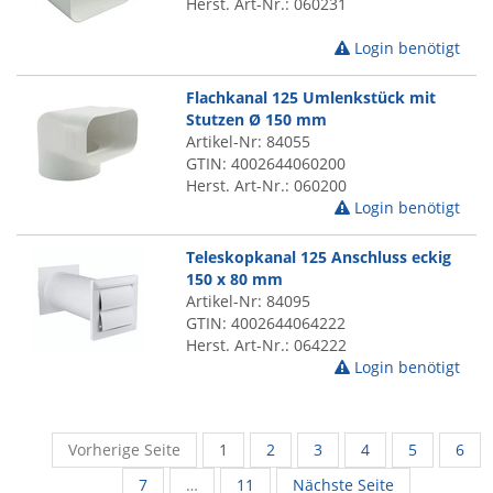
Herst. Art-Nr.: 060231
Login benötigt
Flachkanal 125 Umlenkstück mit
Stutzen Ø 150 mm
Artikel-Nr: 84055
GTIN: 4002644060200
Herst. Art-Nr.: 060200
Login benötigt
Teleskopkanal 125 Anschluss eckig
150 x 80 mm
Artikel-Nr: 84095
GTIN: 4002644064222
Herst. Art-Nr.: 064222
Login benötigt
Vorherige Seite
1
2
3
4
5
6
7
…
11
Nächste Seite