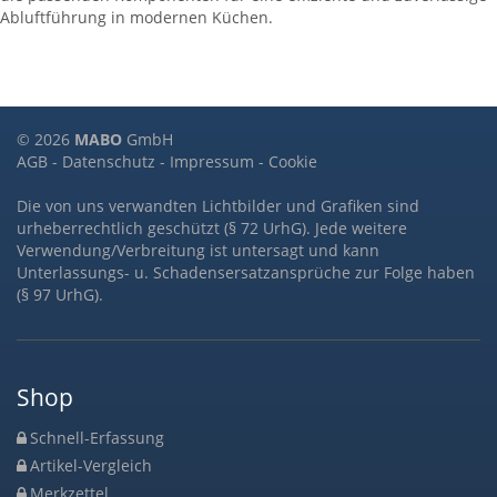
Abluftführung in modernen Küchen.
© 2026
MABO
GmbH
AGB
-
Datenschutz
-
Impressum
-
Cookie
Die von uns verwandten Lichtbilder und Grafiken sind
urheberrechtlich geschützt (§ 72 UrhG). Jede weitere
Verwendung/Verbreitung ist untersagt und kann
Unterlassungs- u. Schadensersatzansprüche zur Folge haben
(§ 97 UrhG).
Shop
Schnell-Erfassung
Artikel-Vergleich
Merkzettel