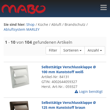
Sie sind hier:
Shop
/
Küche
/
Abluft / Brandschutz
/
Abluftsystem MARLEY
1
-
10
von
104
gefundenen Artikeln
Filter
Sortieren
Anzahl
Selbsttätige Verschlussklappe Ø
100 mm Kunststoff weiß
Artikel-Nr: 84131
GTIN: 4002644059327
Herst. Art-Nr.: 059327
Login benötigt
Selbsttätige Verschlussklappe Ø
125 mm Kunststoff braun