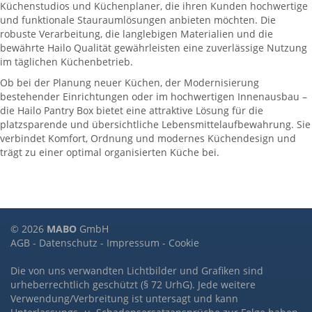
Küchenstudios und Küchenplaner, die ihren Kunden hochwertige
und funktionale Stauraumlösungen anbieten möchten. Die
robuste Verarbeitung, die langlebigen Materialien und die
bewährte Hailo Qualität gewährleisten eine zuverlässige Nutzung
im täglichen Küchenbetrieb.
Ob bei der Planung neuer Küchen, der Modernisierung
bestehender Einrichtungen oder im hochwertigen Innenausbau –
die Hailo Pantry Box bietet eine attraktive Lösung für die
platzsparende und übersichtliche Lebensmittelaufbewahrung. Sie
verbindet Komfort, Ordnung und modernes Küchendesign und
trägt zu einer optimal organisierten Küche bei.
© 2026
MABO
GmbH
AGB
-
Datenschutz
-
Impressum
-
Cookie
Die von uns verwandten Lichtbilder und Grafiken sind
urheberrechtlich geschützt (§ 72 UrhG). Jede weitere
Verwendung/Verbreitung ist untersagt und kann