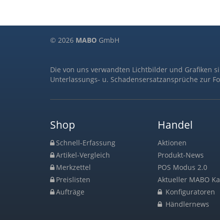
© 2026
MABO
GmbH
Die von uns verwandten Lichtbilder und Grafiken s
Unterlassungs- u. Schadensersatzansprüche zur Fo
Shop
Handel
Schnell-Erfassung
Aktionen
Artikel-Vergleich
Produkt-News
Merkzettel
POS Modus 2.0
Preislisten
Aktueller MABO Ka
Aufträge
Konfiguratoren
Händlernews