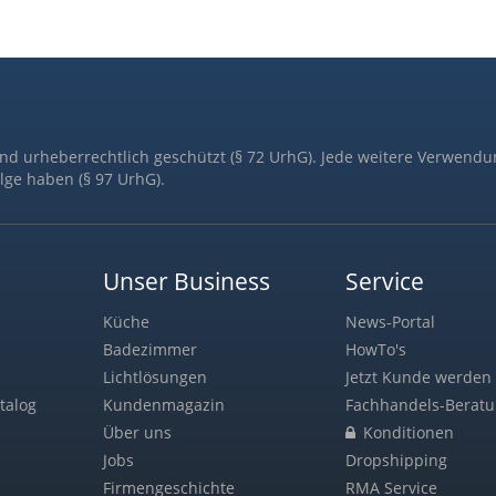
ind urheberrechtlich geschützt (§ 72 UrhG). Jede weitere Verwendu
lge haben (§ 97 UrhG).
Unser Business
Service
Küche
News-Portal
Badezimmer
HowTo's
Lichtlösungen
Jetzt Kunde werden 
talog
Kundenmagazin
Fachhandels-Berat
Über uns
Konditionen
Jobs
Dropshipping
Firmengeschichte
RMA Service