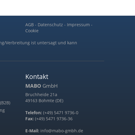
AGB
-
Datenschutz
-
Impressum
-
Cookie
ng/Verbreitung ist untersagt und kann
Kontakt
MABO
GmbH
Bruchheide 21a
49163 Bohmte (DE)
(B2B)
ung
Telefon:
(+49) 5471 9736-0
Fax:
(+49) 5471 9736-36
E-Mail:
info@mabo-gmbh.de