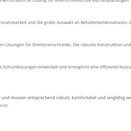
d wirtschaftliche Lösung für unterschiedlichste Küchenplanungen. 
e Einsetzbarkeit und die große Auswahl an Behälterkombinationen. 
en Lösungen für Drehtürenschränke. Die robuste Konstruktion un
 Schranklösungen entwickelt und ermöglicht eine effiziente Nut
t und müssen entsprechend robust, komfortabel und langlebig se
urch: