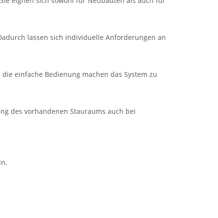
Sie eignen sich sowohl für Neubauten als auch für
Dadurch lassen sich individuelle Anforderungen an
d die einfache Bedienung machen das System zu
zung des vorhandenen Stauraums auch bei
in.