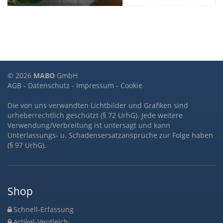
© 2026
MABO
GmbH
AGB
-
Datenschutz
-
Impressum
-
Cookie
Die von uns verwandten Lichtbilder und Grafiken sind
urheberrechtlich geschützt (§ 72 UrhG). Jede weitere
Verwendung/Verbreitung ist untersagt und kann
Unterlassungs- u. Schadensersatzansprüche zur Folge haben
(§ 97 UrhG).
Shop
Schnell-Erfassung
Artikel-Vergleich