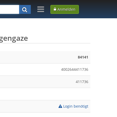
Anmelden
egengaze
84141
4002644411736
411736
Login benötigt