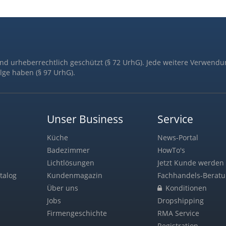
ind urheberrechtlich geschützt (§ 72 UrhG). Jede weitere Verwendu
lge haben (§ 97 UrhG).
Unser Business
Service
Küche
News-Portal
Badezimmer
HowTo's
Lichtlösungen
Jetzt Kunde werden 
talog
Kundenmagazin
Fachhandels-Berat
Über uns
Konditionen
Jobs
Dropshipping
Firmengeschichte
RMA Service
Registration