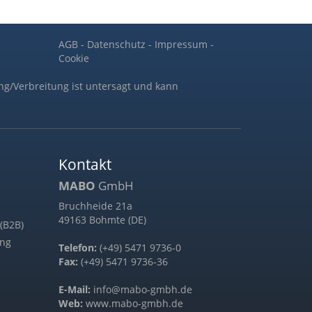
AGB
-
Datenschutz
-
Impressum
-
Cookie
ng/Verbreitung ist untersagt und kann
Kontakt
MABO
GmbH
Bruchheide 21a
49163 Bohmte (DE)
(B2B)
ung
Telefon:
(+49) 5471 9736-0
Fax:
(+49) 5471 9736-36
E-Mail:
info@mabo-gmbh.de
Web:
www.mabo-gmbh.de