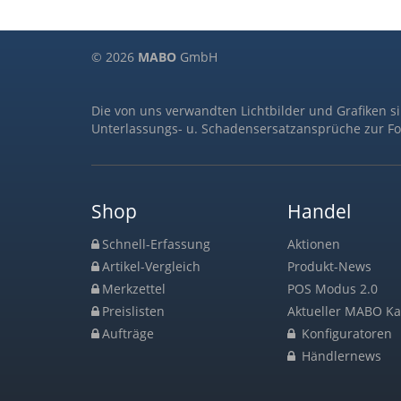
© 2026
MABO
GmbH
Die von uns verwandten Lichtbilder und Grafiken s
Unterlassungs- u. Schadensersatzansprüche zur Fo
Shop
Handel
Schnell-Erfassung
Aktionen
Artikel-Vergleich
Produkt-News
Merkzettel
POS Modus 2.0
Preislisten
Aktueller MABO Ka
Aufträge
Konfiguratoren
Händlernews