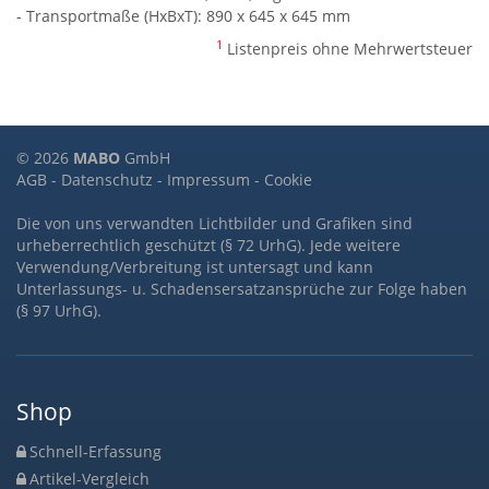
- Transportmaße (HxBxT): 890 x 645 x 645 mm
1
Listenpreis ohne Mehrwertsteuer
© 2026
MABO
GmbH
AGB
-
Datenschutz
-
Impressum
-
Cookie
Die von uns verwandten Lichtbilder und Grafiken sind
urheberrechtlich geschützt (§ 72 UrhG). Jede weitere
Verwendung/Verbreitung ist untersagt und kann
Unterlassungs- u. Schadensersatzansprüche zur Folge haben
(§ 97 UrhG).
Shop
Schnell-Erfassung
Artikel-Vergleich