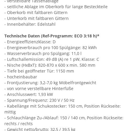
- verstellbare Tassenablage
- seitliche Ablage im Oberkorb für lange Besteckteile
- Oberkorb mit faltbaren Gittern
- Unterkorb mit faltbaren Gittern
- Innenbehälter: Edelstahl
Technische Daten (Ref-Programm: ECO 3:18 h)*
- Energieeffizienzklasse: D
- Energieverbrauch pro 100 Spülgänge: 82 kWh
- Wasserverbrauch pro Spülgang: 11,0 l
- Luftschallemission: 49 dB (A) re 1 pW, Klasse: C
- Nische (HxBxT): 820-870 x 600 x min. 580 mm
- Tiefe bei geöffneter Tür: 1150 mm
- hocheinbaubar
- Frontjustierung: 3,2-7,0 kg Möbelfrontgewicht
- von vorne verstellbare Hinterfüße
- Anschlusswert: 1,93 kW
- Spannung/Frequenz: 230 V / 50 Hz
- Kabellänge mit Schukostecker: 150 cm, Position Rückseite:
mittig
- Schlauchlänge Zu-/Ablauf: 150 / 140 cm, Position Rückseite:
rechts / rechts
- Gewicht netto/brutto: 32,5 / 39,5 kg