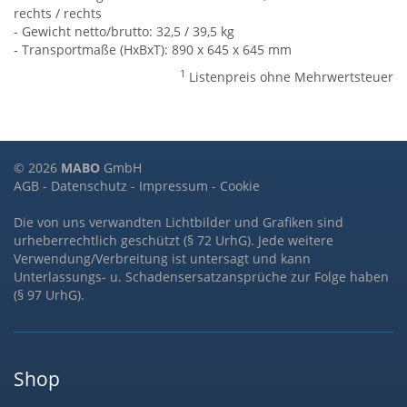
rechts / rechts
- Gewicht netto/brutto: 32,5 / 39,5 kg
- Transportmaße (HxBxT): 890 x 645 x 645 mm
1
Listenpreis ohne Mehrwertsteuer
© 2026
MABO
GmbH
AGB
-
Datenschutz
-
Impressum
-
Cookie
Die von uns verwandten Lichtbilder und Grafiken sind
urheberrechtlich geschützt (§ 72 UrhG). Jede weitere
Verwendung/Verbreitung ist untersagt und kann
Unterlassungs- u. Schadensersatzansprüche zur Folge haben
(§ 97 UrhG).
Shop