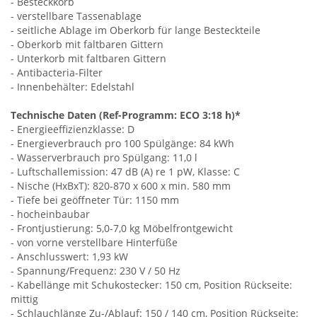
- Besteckkorb
- verstellbare Tassenablage
- seitliche Ablage im Oberkorb für lange Besteckteile
- Oberkorb mit faltbaren Gittern
- Unterkorb mit faltbaren Gittern
- Antibacteria-Filter
- Innenbehälter: Edelstahl
Technische Daten (Ref-Programm: ECO 3:18 h)*
- Energieeffizienzklasse: D
- Energieverbrauch pro 100 Spülgänge: 84 kWh
- Wasserverbrauch pro Spülgang: 11,0 l
- Luftschallemission: 47 dB (A) re 1 pW, Klasse: C
- Nische (HxBxT): 820-870 x 600 x min. 580 mm
- Tiefe bei geöffneter Tür: 1150 mm
- hocheinbaubar
- Frontjustierung: 5,0-7,0 kg Möbelfrontgewicht
- von vorne verstellbare Hinterfüße
- Anschlusswert: 1,93 kW
- Spannung/Frequenz: 230 V / 50 Hz
- Kabellänge mit Schukostecker: 150 cm, Position Rückseite:
mittig
- Schlauchlänge Zu-/Ablauf: 150 / 140 cm, Position Rückseite: