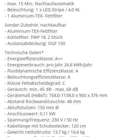
- max. 15 Min. Nachlaufautomatik
- Beleuchtung: 1 x LED-Stripe / 4,0 W,
- 1 Aluminium-TEX- Fettfilter
Sonder-Zubehör, nachkaufbar
- Aluminium-TEX-Fettfilter
- Kohlefilter: FWP 18, 2 Stück
- Auslassabdeckung: OGF 150
Technische Daten*
- Energieeffizienzklasse: A++
- Energieverbrauch: pro Jahr 26,6 kWh/Jahr
- Fluiddynamische Effizienzklasse: A
- Beleuchtungseffizienzklasse: A
- Klasse Fettabscheidegrad: C
- Geräusch: min. 45 dB - max. 68 dB
- Gerätemaß (HxBxT): 758,0-1138,0 x 900 x 376 mm
- Abstand Rückwand/Leuchte: 48 mm
- Abluftstutzen: 150 mm Ø
- Anschlusswert: 0,11 kW
- Spannung/Frequenz: 230 V / 50 Hz
- Kabellänge mit Schukostecker: 120 cm
- Gewicht netto/brutto: 13,7 kg / 16,4 kg