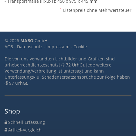
- Transportmaße (HxBxT): 450 x 975 x 445 mm
1
Listenpreis ohne Mehrwertsteuer
© 2026
MABO
GmbH
AGB
-
Datenschutz
-
Impressum
-
Cookie
Die von uns verwandten Lichtbilder und Grafiken sind
urheberrechtlich geschützt (§ 72 UrhG). Jede weitere
Verwendung/Verbreitung ist untersagt und kann
Unterlassungs- u. Schadensersatzansprüche zur Folge haben
(§ 97 UrhG).
Shop
Schnell-Erfassung
Artikel-Vergleich