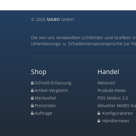
© 2026
MABO
GmbH
Die von uns verwandten Lichtbilder und Grafiken s
Unterlassungs- u. Schadensersatzansprüche zur Fo
Shop
Handel
Schnell-Erfassung
Aktionen
Artikel-Vergleich
Produkt-News
Merkzettel
POS Modus 2.0
Preislisten
Aktueller MABO Ka
Aufträge
Konfiguratoren
Händlernews