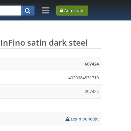
Anmelden
InFino satin dark steel
607424
4020684831710
207424
Login benötigt