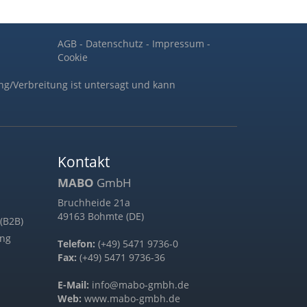
AGB
-
Datenschutz
-
Impressum
-
Cookie
ng/Verbreitung ist untersagt und kann
Kontakt
MABO
GmbH
Bruchheide 21a
49163 Bohmte (DE)
(B2B)
ung
Telefon:
(+49) 5471 9736-0
Fax:
(+49) 5471 9736-36
E-Mail:
info@mabo-gmbh.de
Web:
www.mabo-gmbh.de