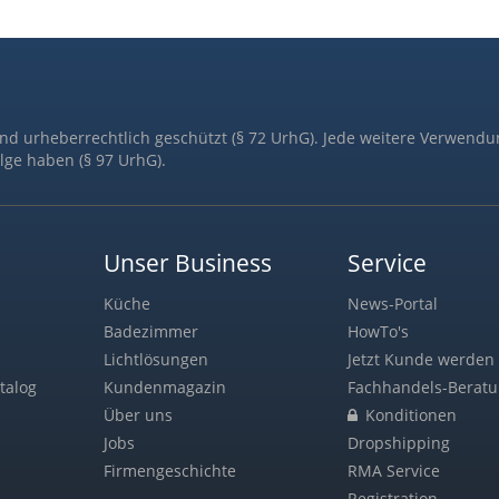
ind urheberrechtlich geschützt (§ 72 UrhG). Jede weitere Verwendu
lge haben (§ 97 UrhG).
Unser Business
Service
Küche
News-Portal
Badezimmer
HowTo's
Lichtlösungen
Jetzt Kunde werden 
talog
Kundenmagazin
Fachhandels-Berat
Über uns
Konditionen
Jobs
Dropshipping
Firmengeschichte
RMA Service
Registration