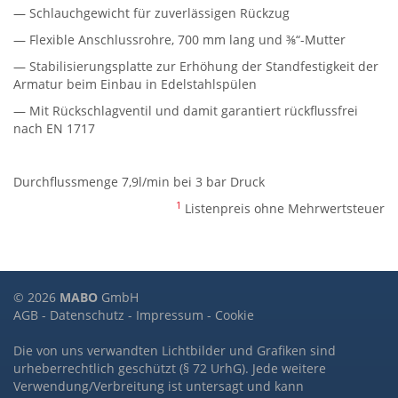
— Schlauchgewicht für zuverlässigen Rückzug
— Flexible Anschlussrohre, 700 mm lang und ⅜“-Mutter
— Stabilisierungsplatte zur Erhöhung der Standfestigkeit der
Armatur beim Einbau in Edelstahlspülen
— Mit Rückschlagventil und damit garantiert rückflussfrei
nach EN 1717
Durchflussmenge 7,9l/min bei 3 bar Druck
1
Listenpreis ohne Mehrwertsteuer
© 2026
MABO
GmbH
AGB
-
Datenschutz
-
Impressum
-
Cookie
Die von uns verwandten Lichtbilder und Grafiken sind
urheberrechtlich geschützt (§ 72 UrhG). Jede weitere
Verwendung/Verbreitung ist untersagt und kann