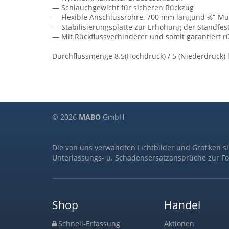
— Schlauchgewicht für sicheren Rückzug
— Flexible Anschlussrohre, 700 mm langund ⅜“-Mu
— Stabilisierungsplatte zur Erhöhung der Standfes
— Mit Rückflussverhinderer und somit garantiert r
Durchflussmenge 8.5(Hochdruck) / 5 (Niederdruck) 
© 2026
MABO
GmbH
Die von uns verwandten Lichtbilder und Grafiken s
Unterlassungs- u. Schadensersatzansprüche zur Fo
Shop
Handel
Schnell-Erfassung
Aktionen