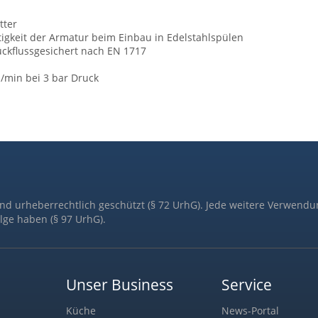
tter
tigkeit der Armatur beim Einbau in Edelstahlspülen
ückflussgesichert nach EN 1717
l/min bei 3 bar Druck
ind urheberrechtlich geschützt (§ 72 UrhG). Jede weitere Verwendu
lge haben (§ 97 UrhG).
Unser Business
Service
Küche
News-Portal