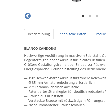
Beschreibung
Technische Daten
Produkt
BLANCO CANDOR-S
Hochwertige Ausführung in massivem Edelstahl, O
Bogenförmiger, hoher Auslauf für leichtes Befülle
Größere Gestaltungsfreiheit bei Einbau vor Rückwa
Energiesparend: Grundeinstellung des Bedienhebels
— 190° schwenkbarer Auslauf fürgrößere Reichwei
— Ø 35 mm Armaturenbohrung erforderlich
— Mit Keramik-Scheibenkartusche
— Patentierter Strahlregler für deutlich reduzierte
— Brause aus Kunststoff
— Versteckte Brause mit rückwärtigem Führungssti
— Nylonummantelter Brauseschlauch