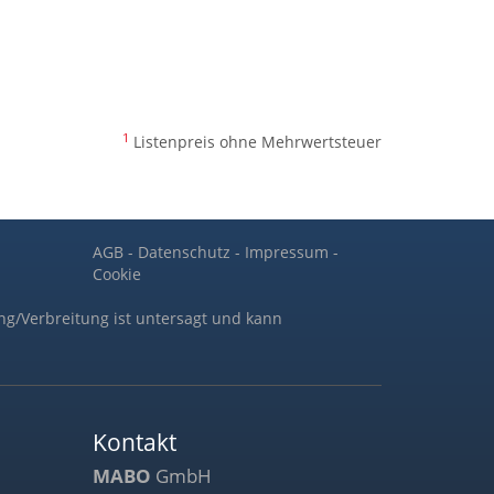
1
Listenpreis ohne Mehrwertsteuer
AGB
-
Datenschutz
-
Impressum
-
Cookie
ng/Verbreitung ist untersagt und kann
Kontakt
MABO
GmbH