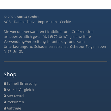
© 2026
MABO
GmbH
AGB
-
Datenschutz
-
Impressum
-
Cookie
Die von uns verwandten Lichtbilder und Grafiken sind
urheberrechtlich geschützt (§ 72 UrhG). Jede weitere
Verwendung/Verbreitung ist untersagt und kann
Unterlassungs- u. Schadensersatzansprüche zur Folge haben
(§ 97 UrhG).
Shop
Schnell-Erfassung
Artikel-Vergleich
Merkzettel
Preislisten
Aufträge