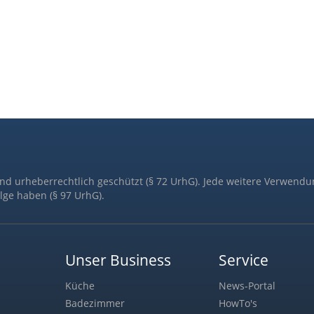
ind urheberrechtlich geschützt (§ 72 UrhG). Jede weitere Verwendu
lge haben (§ 97 UrhG).
Unser Business
Service
Küche
News-Portal
Badezimmer
HowTo's