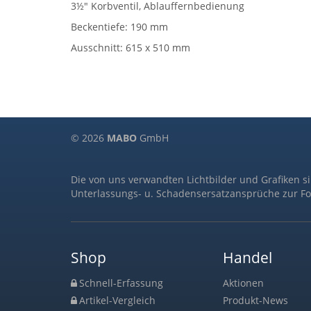
3½" Korbventil, Ablauffernbedienung
Beckentiefe: 190 mm
Ausschnitt: 615 x 510 mm
© 2026
MABO
GmbH
Die von uns verwandten Lichtbilder und Grafiken s
Unterlassungs- u. Schadensersatzansprüche zur Fo
Shop
Handel
Schnell-Erfassung
Aktionen
Artikel-Vergleich
Produkt-News