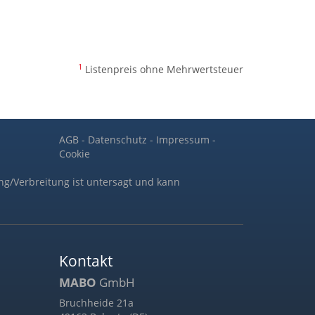
1
Listenpreis ohne Mehrwertsteuer
AGB
-
Datenschutz
-
Impressum
-
Cookie
ng/Verbreitung ist untersagt und kann
Kontakt
MABO
GmbH
Bruchheide 21a