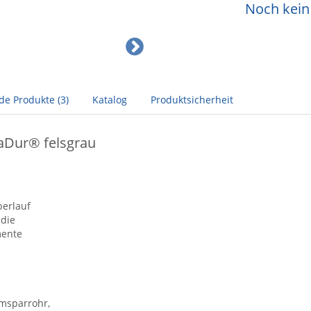
Noch kein 
de Produkte (3)
Katalog
Produktsicherheit
Dur® felsgrau
berlauf
 die
mente
umsparrohr,