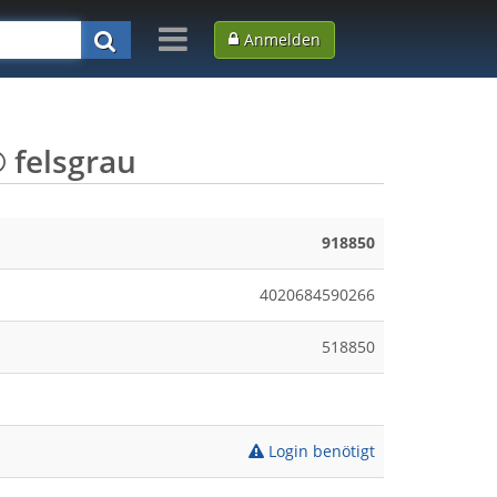
Anmelden
felsgrau
918850
4020684590266
518850
Login benötigt