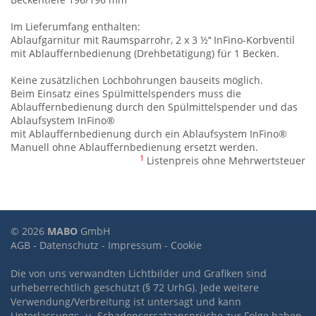
Im Lieferumfang enthalten:
Ablaufgarnitur mit Raumsparrohr, 2 x 3 ½‘‘ InFino-Korbventil
mit Ablauffernbedienung (Drehbetätigung) für 1 Becken.
Keine zusätzlichen Lochbohrungen bauseits möglich.
Beim Einsatz eines Spülmittelspenders muss die
Ablauffernbedienung durch den Spülmittelspender und das
Ablaufsystem InFino®
mit Ablauffernbedienung durch ein Ablaufsystem InFino®
Manuell ohne Ablauffernbedienung ersetzt werden.
1
Listenpreis ohne Mehrwertsteuer
© 2026
MABO
GmbH
AGB
-
Datenschutz
-
Impressum
-
Cookie
Die von uns verwandten Lichtbilder und Grafiken sind
urheberrechtlich geschützt (§ 72 UrhG). Jede weitere
Verwendung/Verbreitung ist untersagt und kann
Unterlassungs- u. Schadensersatzansprüche zur Folge haben