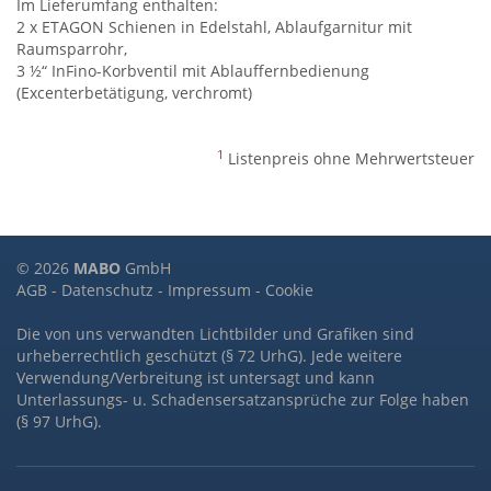
Im Lieferumfang enthalten:
2 x ETAGON Schienen in Edelstahl, Ablaufgarnitur mit
Raumsparrohr,
3 ½“ InFino-Korbventil mit Ablauffernbedienung
(Excenterbetätigung, verchromt)
1
Listenpreis ohne Mehrwertsteuer
© 2026
MABO
GmbH
AGB
-
Datenschutz
-
Impressum
-
Cookie
Die von uns verwandten Lichtbilder und Grafiken sind
urheberrechtlich geschützt (§ 72 UrhG). Jede weitere
Verwendung/Verbreitung ist untersagt und kann
Unterlassungs- u. Schadensersatzansprüche zur Folge haben
(§ 97 UrhG).