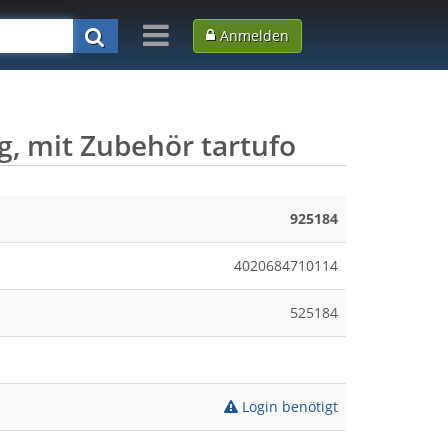
Anmelden
 mit Zubehör tartufo
925184
4020684710114
525184
Login benötigt