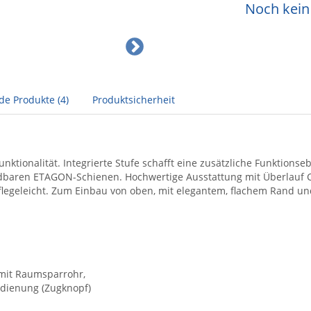
Noch kein 
de Produkte (4)
Produktsicherheit
nktionalität. Integrierte Stufe schafft eine zusätzliche Funktionse
ndbaren ETAGON-Schienen. Hochwertige Ausstattung mit Überlauf C
pflegeleicht. Zum Einbau von oben, mit elegantem, flachem Rand u
 mit Raumsparrohr,
bedienung (Zugknopf)