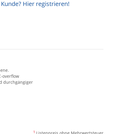
Kunde? Hier registrieren!
bene.
-overflow
nd durchgängiger
1
Listenpreis ohne Mehrwertsteuer