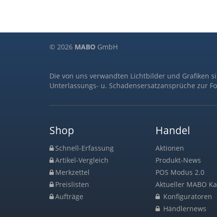
© 2026
MABO
GmbH
Die von uns verwandten Lichtbilder und Grafiken s
Unterlassungs- u. Schadensersatzansprüche zur Fo
Shop
Handel
Schnell-Erfassung
Aktionen
Artikel-Vergleich
Produkt-News
Merkzettel
POS Modus 2.0
Preislisten
Aktueller MABO Ka
Aufträge
Konfiguratoren
Händlernews