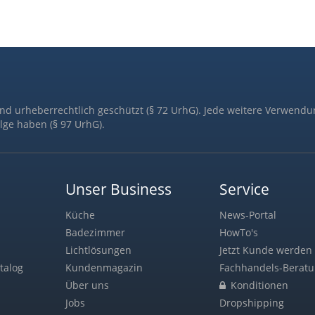
ind urheberrechtlich geschützt (§ 72 UrhG). Jede weitere Verwendu
lge haben (§ 97 UrhG).
Unser Business
Service
Küche
News-Portal
Badezimmer
HowTo's
Lichtlösungen
Jetzt Kunde werden 
talog
Kundenmagazin
Fachhandels-Berat
Über uns
Konditionen
Jobs
Dropshipping