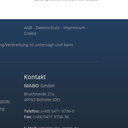
AGB
-
Datenschutz
-
Impressum
-
Cookie
ng/Verbreitung ist untersagt und kann
Kontakt
MABO
GmbH
Bruchheide 21a
49163 Bohmte (DE)
(B2B)
ung
Telefon:
(+49) 5471 9736-0
Fax:
(+49) 5471 9736-36