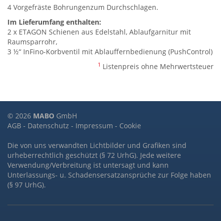
4 Vorgefräste Bohrungenzum Durchschlagen.
Im Lieferumfang enthalten:
2 x ETAGON Schienen aus Edelstahl, Ablaufgarnitur mit
Raumsparrohr,
3 ½“ InFino-Korbventil mit Ablauffernbedienung (PushControl)
1
Listenpreis ohne Mehrwertsteuer
© 2026
MABO
GmbH
AGB
-
Datenschutz
-
Impressum
-
Cookie
Die von uns verwandten Lichtbilder und Grafiken sind
urheberrechtlich geschützt (§ 72 UrhG). Jede weitere
Verwendung/Verbreitung ist untersagt und kann
Unterlassungs- u. Schadensersatzansprüche zur Folge haben
(§ 97 UrhG).