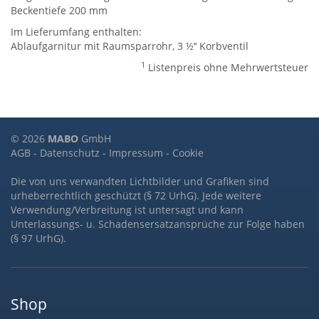
Beckentiefe 200 mm
Im Lieferumfang enthalten:
Ablaufgarnitur mit Raumsparrohr, 3 ½‘‘ Korbventil
1
Listenpreis ohne Mehrwertsteuer
© 2026
MABO
GmbH
AGB
-
Datenschutz
-
Impressum
-
Cookie
Die von uns verwandten Lichtbilder und Grafiken sind
urheberrechtlich geschützt (§ 72 UrhG). Jede weitere
Verwendung/Verbreitung ist untersagt und kann
Unterlassungs- u. Schadensersatzansprüche zur Folge haben
(§ 97 UrhG).
Shop