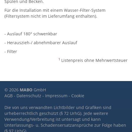
Spülen und Becken.
Für die Installation mit einem Wasser-Filter-System
(Filtersystem nicht im Lieferumfang enthalten).
- Auslauf 180° schwenkbar
- Herauszieh-/ abnehmbarer Auslauf
- Filter
1
Listenpreis ohne Mehrwertsteuer
© 2026
MABO
GmbH
AGB
-
Datenschutz
-
Impressum
-
Cookie
Die von uns verwandten Lichtbilder und Grafiken sind
urheberrechtlich geschützt (§ 72 UrhG). Jede weitere
Verwendung/Verbreitung ist untersagt und kann
Unterlassungs- u. Schadensersatzansprüche zur Folge haben
(§ 97 UrhG).