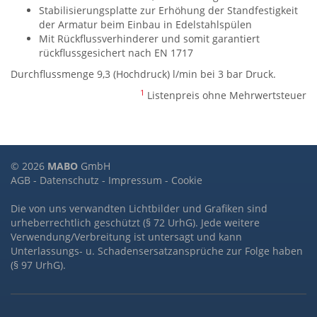
Stabilisierungsplatte zur Erhöhung der Standfestigkeit
der Armatur beim Einbau in Edelstahlspülen
Mit Rückflussverhinderer und somit garantiert
rückflussgesichert nach EN 1717
Durchflussmenge 9,3 (Hochdruck) l/min bei 3 bar Druck.
1
Listenpreis ohne Mehrwertsteuer
© 2026
MABO
GmbH
AGB
-
Datenschutz
-
Impressum
-
Cookie
Die von uns verwandten Lichtbilder und Grafiken sind
urheberrechtlich geschützt (§ 72 UrhG). Jede weitere
Verwendung/Verbreitung ist untersagt und kann
Unterlassungs- u. Schadensersatzansprüche zur Folge haben
(§ 97 UrhG).