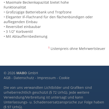
• Maximale Beckenkapazität bietet hohe
Funktionalität
• Großzügige Batteriebank und Tropfzone
• Eleganter IF-Flachrand für den flächenbündigen oder
aufliegenden Einbau
• Reversibel einbaubar
• 3 1/2“ Korbventil
• Mit Ablauffernbedienung
1
Listenpreis ohne Mehrwertsteuer
© 2026
MABO
GmbH
AGB
-
Datenschutz
-
Impressum
-
Cookie
Die von uns verwandten Lichtbilder und Grafiken sind
urheberrechtlich geschützt (§ 72 UrhG). Jede weitere
Verwendung/Verbreitung ist untersagt und kann
Unterlassungs- u. Schadensersatzansprüche zur Folge haben
(§ 97 UrhG).