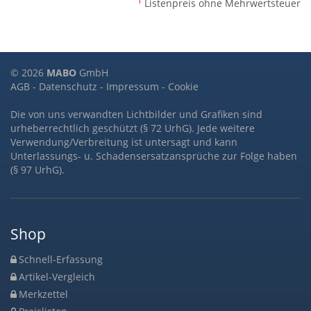
1
Listenpreis ohne Mehrwertsteuer
© 2026
MABO
GmbH
AGB
-
Datenschutz
-
Impressum
-
Cookie
Die von uns verwandten Lichtbilder und Grafiken sind
urheberrechtlich geschützt (§ 72 UrhG). Jede weitere
Verwendung/Verbreitung ist untersagt und kann
Unterlassungs- u. Schadensersatzansprüche zur Folge haben
(§ 97 UrhG).
Shop
Schnell-Erfassung
Artikel-Vergleich
Merkzettel