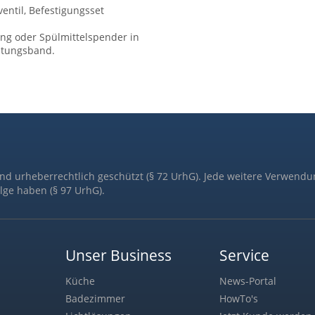
entil, Befestigungsset
ng oder Spülmittelspender in
chtungsband.
ind urheberrechtlich geschützt (§ 72 UrhG). Jede weitere Verwendu
lge haben (§ 97 UrhG).
Unser Business
Service
Küche
News-Portal
Badezimmer
HowTo's