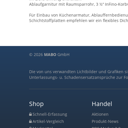
Ablaufgarnitur mit Raumsparrohr, 3 ½‘‘ InFino-Korbv
Für Einbau von Küchenarmatur, Ablauffernbedienu
Schichtstoffplatten empfehlen wir ein flexibles Di
© 2026
MABO
GmbH
Die von uns verwandten Lichtbilder und Grafiken s
Unterlassungs- u. Schadensersatzansprüche zur Fo
Shop
Handel
Schnell-Erfassung
Aktionen
Artikel-Vergleich
Produkt-News