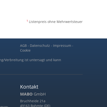
1
Listenpreis ohne Mehrwertsteuer
AGB
-
Datenschutz
-
Impressum
-
Cookie
ng/Verbreitung ist untersagt und kann
Kontakt
MABO
GmbH
Bruchheide 21a
49163 Bohmte (DE)