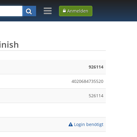
Anmelden
inish
926114
4020684735520
526114
Login benötigt