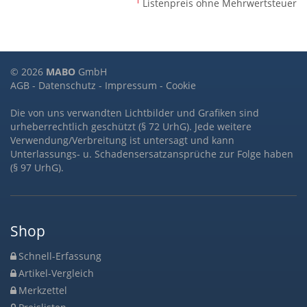
1
Listenpreis ohne Mehrwertsteuer
© 2026
MABO
GmbH
AGB
-
Datenschutz
-
Impressum
-
Cookie
Die von uns verwandten Lichtbilder und Grafiken sind
urheberrechtlich geschützt (§ 72 UrhG). Jede weitere
Verwendung/Verbreitung ist untersagt und kann
Unterlassungs- u. Schadensersatzansprüche zur Folge haben
(§ 97 UrhG).
Shop
Schnell-Erfassung
Artikel-Vergleich
Merkzettel