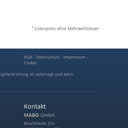
1
Listenpreis ohne Mehrwertsteuer
AGB
-
Datenschutz
-
Impressum
-
Cookie
ng/Verbreitung ist untersagt und kann
Kontakt
MABO
GmbH
Bruchheide 21a