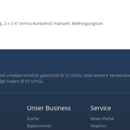
2 x 3 ½‘‘ InFino-Korbventil manuell, Befestigungsset
ind urheberrechtlich geschützt (§ 72 UrhG). Jede weitere Verwendu
lge haben (§ 97 UrhG).
Unser Business
Service
Küche
News-Portal
Badezimmer
HowTo's