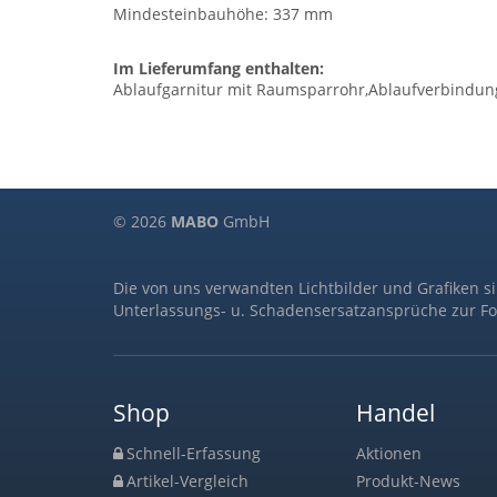
Mindesteinbauhöhe: 337 mm
Im Lieferumfang enthalten:
Ablaufgarnitur mit Raumsparrohr,Ablaufverbindung, 
© 2026
MABO
GmbH
Die von uns verwandten Lichtbilder und Grafiken s
Unterlassungs- u. Schadensersatzansprüche zur Fo
Shop
Handel
Schnell-Erfassung
Aktionen
Artikel-Vergleich
Produkt-News