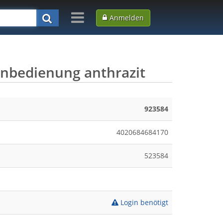
Anmelden
nbedienung anthrazit
923584
4020684684170
523584
Login benötigt