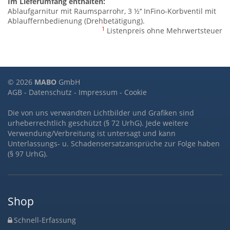
Im Lieferumfang enthalten:
Ablaufgarnitur mit Raumsparrohr, 3 ½‘‘ InFino-Korbventil mit
Ablauffernbedienung (Drehbetätigung).
1
Listenpreis ohne Mehrwertsteuer
© 2026
MABO
GmbH
AGB
-
Datenschutz
-
Impressum
-
Cookie
Die von uns verwandten Lichtbilder und Grafiken sind
urheberrechtlich geschützt (§ 72 UrhG). Jede weitere
Verwendung/Verbreitung ist untersagt und kann
Unterlassungs- u. Schadensersatzansprüche zur Folge haben
(§ 97 UrhG).
Shop
Schnell-Erfassung