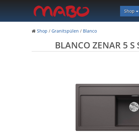
Shop
Shop
/
Granitspülen
/
Blanco
BLANCO ZENAR 5 S S