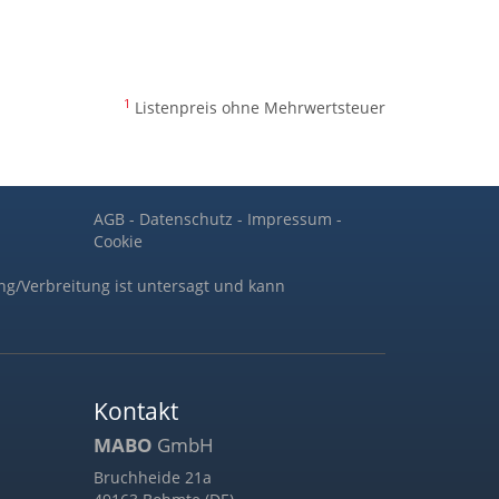
1
Listenpreis ohne Mehrwertsteuer
AGB
-
Datenschutz
-
Impressum
-
Cookie
ng/Verbreitung ist untersagt und kann
Kontakt
MABO
GmbH
Bruchheide 21a