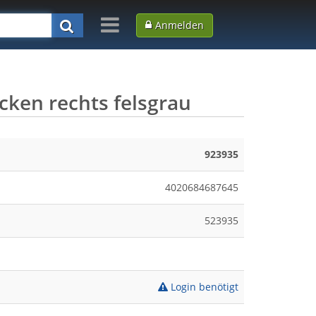
Anmelden
ken rechts felsgrau
923935
4020684687645
523935
Login benötigt