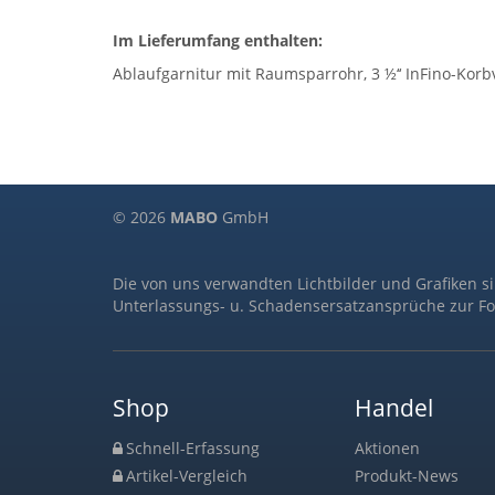
Im Lieferumfang enthalten:
Ablaufgarnitur mit Raumsparrohr, 3 ½‘‘ InFino-Korb
© 2026
MABO
GmbH
Die von uns verwandten Lichtbilder und Grafiken s
Unterlassungs- u. Schadensersatzansprüche zur Fo
Shop
Handel
Schnell-Erfassung
Aktionen
Artikel-Vergleich
Produkt-News