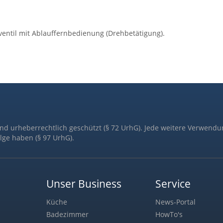
ventil mit Ablauffernbedienung (Drehbetätigung).
ind urheberrechtlich geschützt (§ 72 UrhG). Jede weitere Verwendu
lge haben (§ 97 UrhG).
Unser Business
Service
Küche
News-Portal
Badezimmer
HowTo's