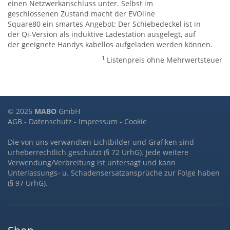
einen Netzwerkanschluss unter. Selbst im
geschlossenen Zustand macht der EVOline
Square80 ein smartes Angebot: Der Schiebedeckel ist in
der Qi-Version als induktive Ladestation ausgelegt, auf
der geeignete Handys kabellos aufgeladen werden können.
1
Listenpreis ohne Mehrwertsteuer
© 2026
MABO
GmbH
AGB
-
Datenschutz
-
Impressum
-
Cookie
Die von uns verwandten Lichtbilder und Grafiken sind
urheberrechtlich geschützt (§ 72 UrhG). Jede weitere
Verwendung/Verbreitung ist untersagt und kann
Unterlassungs- u. Schadensersatzansprüche zur Folge haben
(§ 97 UrhG).