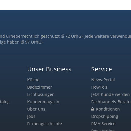
ind urheberrechtlich geschützt (§ 72 UrhG). Jede weitere Verwendu
lge haben (§ 97 UrhG).
Unser Business
Service
Küche
News-Portal
Badezimmer
HowTo's
Lichtlösungen
Jetzt Kunde werden 
talog
Kundenmagazin
Fachhandels-Berat
Über uns
Konditionen
Jobs
Dropshipping
Firmengeschichte
RMA Service
Registration