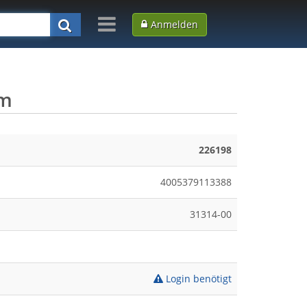
Anmelden
mm
226198
4005379113388
31314-00
Login benötigt