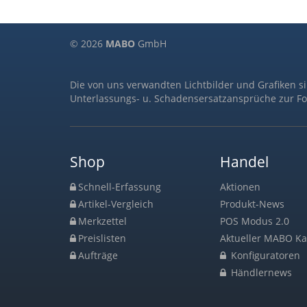
© 2026
MABO
GmbH
Die von uns verwandten Lichtbilder und Grafiken s
Unterlassungs- u. Schadensersatzansprüche zur Fo
Shop
Handel
Schnell-Erfassung
Aktionen
Artikel-Vergleich
Produkt-News
Merkzettel
POS Modus 2.0
Preislisten
Aktueller MABO Ka
Aufträge
Konfiguratoren
Händlernews