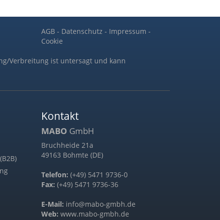
AGB
-
Datenschutz
-
Impressum
-
Cookie
ng/Verbreitung ist untersagt und kann
Kontakt
MABO
GmbH
Bruchheide 21a
49163 Bohmte (DE)
(B2B)
ung
Telefon:
(+49) 5471 9736-0
Fax:
(+49) 5471 9736-36
E-Mail:
info@mabo-gmbh.de
Web:
www.mabo-gmbh.de