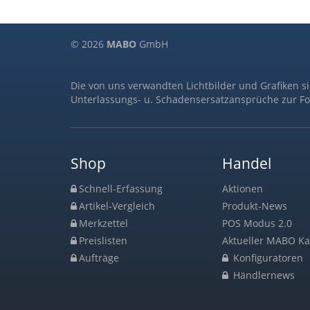
© 2026
MABO
GmbH
Die von uns verwandten Lichtbilder und Grafiken s
Unterlassungs- u. Schadensersatzansprüche zur Fo
Shop
Handel
Schnell-Erfassung
Aktionen
Artikel-Vergleich
Produkt-News
Merkzettel
POS Modus 2.0
Preislisten
Aktueller MABO Ka
Aufträge
Konfiguratoren
Händlernews