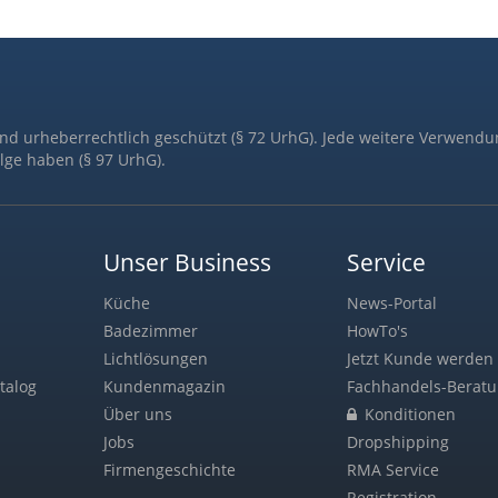
ind urheberrechtlich geschützt (§ 72 UrhG). Jede weitere Verwendu
lge haben (§ 97 UrhG).
Unser Business
Service
Küche
News-Portal
Badezimmer
HowTo's
Lichtlösungen
Jetzt Kunde werden 
talog
Kundenmagazin
Fachhandels-Berat
Über uns
Konditionen
Jobs
Dropshipping
Firmengeschichte
RMA Service
Registration