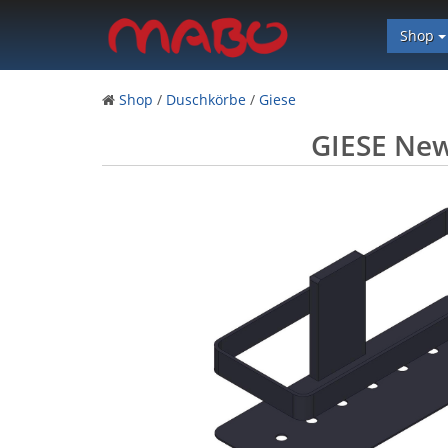
Shop
Shop
/
Duschkörbe
/
Giese
GIESE New