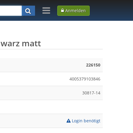
Anmelden
hwarz matt
226150
4005379103846
30817-14
Login benötigt