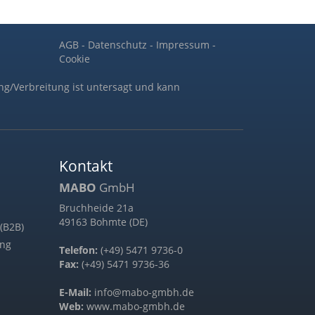
AGB
-
Datenschutz
-
Impressum
-
Cookie
ng/Verbreitung ist untersagt und kann
Kontakt
MABO
GmbH
Bruchheide 21a
49163 Bohmte (DE)
(B2B)
ung
Telefon:
(+49) 5471 9736-0
Fax:
(+49) 5471 9736-36
E-Mail:
info@mabo-gmbh.de
Web:
www.mabo-gmbh.de