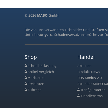
© 2026
MABO
GmbH
Die von uns verwandten Lichtbilder und Grafiken s
Unterlassungs- u. Schadensersatzansprüche zur Fo
Shop
Handel
Schnell-Erfassung
Aktionen
Artikel-Vergleich
Produkt-News
Merkzettel
POS Modus 2.0
Preislisten
Aktueller MABO Ka
Aufträge
Konfiguratoren
Händlernews