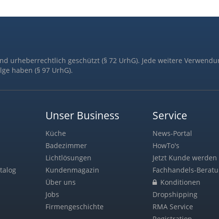
ind urheberrechtlich geschützt (§ 72 UrhG). Jede weitere Verwendu
lge haben (§ 97 UrhG).
Unser Business
Service
Küche
News-Portal
Badezimmer
HowTo's
Lichtlösungen
Jetzt Kunde werden 
talog
Kundenmagazin
Fachhandels-Berat
Über uns
Konditionen
Jobs
Dropshipping
Firmengeschichte
RMA Service
Registration