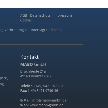
AGB
-
Datenschutz
-
Impressum
-
Cookie
ng/Verbreitung ist untersagt und kann
Kontakt
MABO
GmbH
Bruchheide 21a
49163 Bohmte (DE)
(B2B)
ung
Telefon:
(+49) 5471 9736-0
Fax:
(+49) 5471 9736-36
E-Mail:
info@mabo-gmbh.de
Web:
www.mabo-gmbh.de