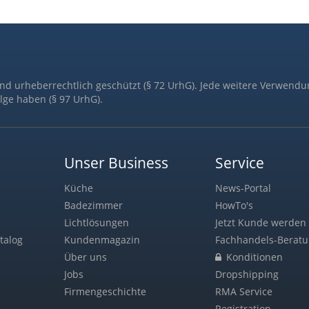
ind urheberrechtlich geschützt (§ 72 UrhG). Jede weitere Verwendu
lge haben (§ 97 UrhG).
Unser Business
Service
Küche
News-Portal
Badezimmer
HowTo's
Lichtlösungen
Jetzt Kunde werden 
talog
Kundenmagazin
Fachhandels-Berat
Über uns
Konditionen
Jobs
Dropshipping
Firmengeschichte
RMA Service
Registration