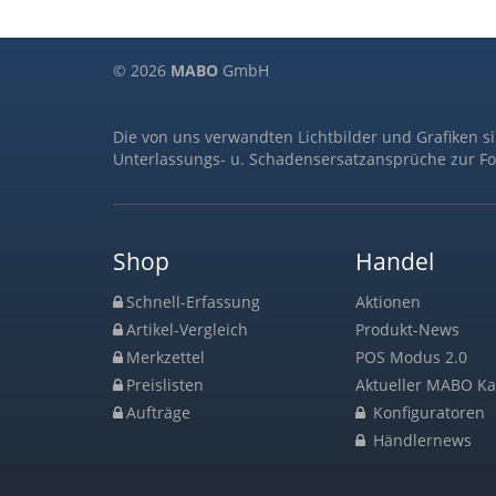
© 2026
MABO
GmbH
Die von uns verwandten Lichtbilder und Grafiken s
Unterlassungs- u. Schadensersatzansprüche zur Fo
Shop
Handel
Schnell-Erfassung
Aktionen
Artikel-Vergleich
Produkt-News
Merkzettel
POS Modus 2.0
Preislisten
Aktueller MABO Ka
Aufträge
Konfiguratoren
Händlernews