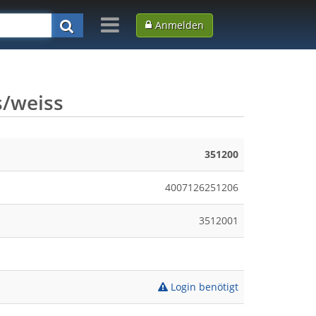
Anmelden
s/weiss
351200
4007126251206
3512001
Login benötigt