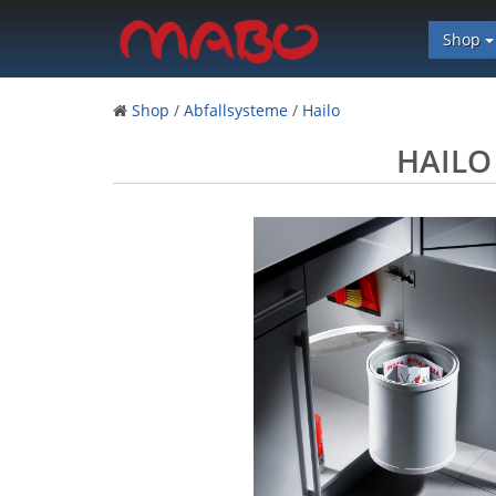
Shop
Shop
/
Abfallsysteme
/
Hailo
HAILO 