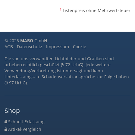
1
Listenpreis ohne Mehrwertsteuer
© 2026
MABO
GmbH
AGB
-
Datenschutz
-
Impressum
-
Cookie
Die von uns verwandten Lichtbilder und Grafiken sind
urheberrechtlich geschützt (§ 72 UrhG). Jede weitere
Verwendung/Verbreitung ist untersagt und kann
Unterlassungs- u. Schadensersatzansprüche zur Folge haben
(§ 97 UrhG).
Shop
Schnell-Erfassung
Artikel-Vergleich