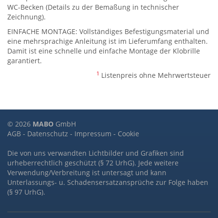
WC-Becken (Details zu der Bemaßung in technischer
Zeichnung).
EINFACHE MONTAGE: Vollständiges Befestigungsmaterial und
eine mehrsprachige Anleitung ist im Lieferumfang enthalten.
Damit ist eine schnelle und einfache Montage der Klobrille
garantiert.
1
Listenpreis ohne Mehrwertsteuer
© 2026
MABO
GmbH
AGB
-
Datenschutz
-
Impressum
-
Cookie
Die von uns verwandten Lichtbilder und Grafiken sind
urheberrechtlich geschützt (§ 72 UrhG). Jede weitere
Verwendung/Verbreitung ist untersagt und kann
Unterlassungs- u. Schadensersatzansprüche zur Folge haben
(§ 97 UrhG).