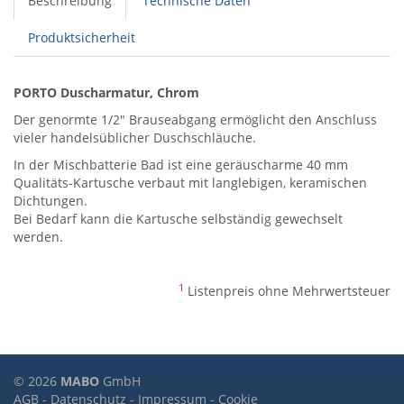
Beschreibung
Technische Daten
Produktsicherheit
PORTO Duscharmatur, Chrom
Der genormte 1/2" Brauseabgang ermöglicht den Anschluss
vieler handelsüblicher Duschschläuche.
In der Mischbatterie Bad ist eine geräuscharme 40 mm
Qualitäts-Kartusche verbaut mit langlebigen, keramischen
Dichtungen.
Bei Bedarf kann die Kartusche selbständig gewechselt
werden.
1
Listenpreis ohne Mehrwertsteuer
© 2026
MABO
GmbH
AGB
-
Datenschutz
-
Impressum
-
Cookie