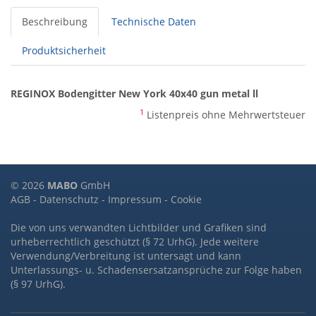
Beschreibung
Technische Daten
Produktsicherheit
REGINOX Bodengitter New York 40x40 gun metal ll
1
Listenpreis ohne Mehrwertsteuer
© 2026
MABO
GmbH
AGB
-
Datenschutz
-
Impressum
-
Cookie
Die von uns verwandten Lichtbilder und Grafiken sind
urheberrechtlich geschützt (§ 72 UrhG). Jede weitere
Verwendung/Verbreitung ist untersagt und kann
Unterlassungs- u. Schadensersatzansprüche zur Folge haben
(§ 97 UrhG).