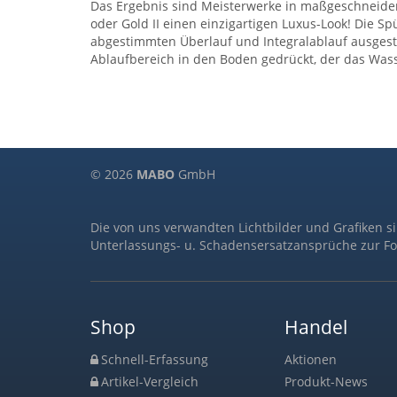
Das Ergebnis sind Meisterwerke in maßgeschneiderte
oder Gold II einen einzigartigen Luxus-Look! Die S
abgestimmten Überlauf und Integralablauf ausgest
Ablaufbereich in den Boden gedrückt, der das Wasse
© 2026
MABO
GmbH
Die von uns verwandten Lichtbilder und Grafiken s
Unterlassungs- u. Schadensersatzansprüche zur Fo
Shop
Handel
Schnell-Erfassung
Aktionen
Artikel-Vergleich
Produkt-News