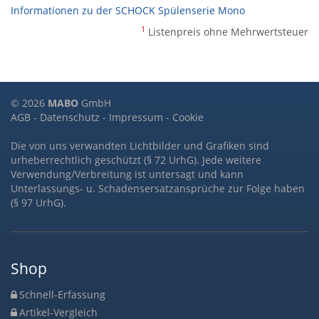
Informationen zu der SCHOCK Spülenserie Mono
1
Listenpreis ohne Mehrwertsteuer
© 2026
MABO
GmbH
AGB
-
Datenschutz
-
Impressum
-
Cookie
Die von uns verwandten Lichtbilder und Grafiken sind
urheberrechtlich geschützt (§ 72 UrhG). Jede weitere
Verwendung/Verbreitung ist untersagt und kann
Unterlassungs- u. Schadensersatzansprüche zur Folge haben
(§ 97 UrhG).
Shop
Schnell-Erfassung
Artikel-Vergleich