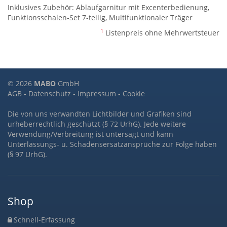
Inklusives Zubehör: Ablaufgarnitur mit Excenterbedienung,
Funktionsschalen-Set 7-teilig, Multifunktionaler Träger
1
Listenpreis ohne Mehrwertsteuer
© 2026
MABO
GmbH
AGB
-
Datenschutz
-
Impressum
-
Cookie
Die von uns verwandten Lichtbilder und Grafiken sind
urheberrechtlich geschützt (§ 72 UrhG). Jede weitere
Verwendung/Verbreitung ist untersagt und kann
Unterlassungs- u. Schadensersatzansprüche zur Folge haben
(§ 97 UrhG).
Shop
Schnell-Erfassung