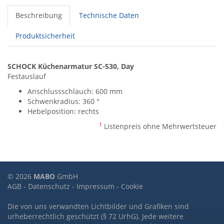
Beschreibung
Technische Daten
Produktsicherheit
SCHOCK Küchenarmatur SC-530, Day
Festauslauf
Anschlussschlauch: 600 mm
Schwenkradius: 360 °
Hebelposition: rechts
1
Listenpreis ohne Mehrwertsteuer
© 2026
MABO
GmbH
AGB
-
Datenschutz
-
Impressum
-
Cookie
Die von uns verwandten Lichtbilder und Grafiken sind
urheberrechtlich geschützt (§ 72 UrhG). Jede weitere