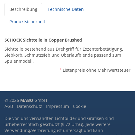
Beschreibung
Technische Daten
Produktsicherheit
SCHOCK Sichtteile in Copper Brushed
Sichtteile bestehend aus Drehgriff für Exzenterbetätigung,
Siebkorb, Schmutzsieb und Überlaufblende passend zum
Spülenmodell.
1
Listenpreis ohne Mehrwertsteuer
© 2026
MABO
GmbH
AGB
-
Datenschutz
-
Impressum
-
Cookie
Die von uns verwandten Lichtbilder und Grafiken sind
urheberrechtlich geschützt (§ 72 UrhG). Jede weitere
Verwendung/Verbreitung ist untersagt und kann