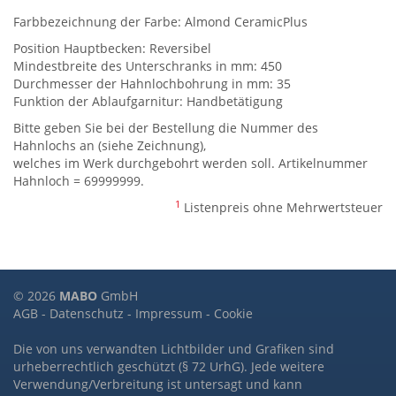
Farbbezeichnung der Farbe: Almond CeramicPlus
Position Hauptbecken: Reversibel
Mindestbreite des Unterschranks in mm: 450
Durchmesser der Hahnlochbohrung in mm: 35
Funktion der Ablaufgarnitur: Handbetätigung
Bitte geben Sie bei der Bestellung die Nummer des
Hahnlochs an (siehe Zeichnung),
welches im Werk durchgebohrt werden soll. Artikelnummer
Hahnloch = 69999999.
1
Listenpreis ohne Mehrwertsteuer
© 2026
MABO
GmbH
AGB
-
Datenschutz
-
Impressum
-
Cookie
Die von uns verwandten Lichtbilder und Grafiken sind
urheberrechtlich geschützt (§ 72 UrhG). Jede weitere
Verwendung/Verbreitung ist untersagt und kann