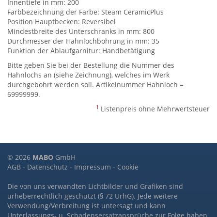
Innentiefe in mm: 200
Farbbezeichnung der Farbe: Steam CeramicPlus
Position Hauptbecken: Reversibel
Mindestbreite des Unterschranks in mm: 800
Durchmesser der Hahnlochbohrung in mm: 35
Funktion der Ablaufgarnitur: Handbetätigung
Bitte geben Sie bei der Bestellung die Nummer des
Hahnlochs an (siehe Zeichnung), welches im Werk
durchgebohrt werden soll. Artikelnummer Hahnloch =
69999999.
1
Listenpreis ohne Mehrwertsteuer
© 2026
MABO
GmbH
AGB
-
Datenschutz
-
Impressum
-
Cookie
Die von uns verwandten Lichtbilder und Grafiken sind
urheberrechtlich geschützt (§ 72 UrhG). Jede weitere
Verwendung/Verbreitung ist untersagt und kann
Unterlassungs- u. Schadensersatzansprüche zur Folge haben