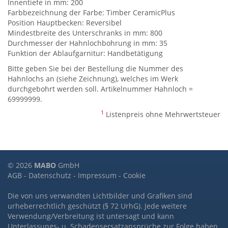
Innentiefe in mm: 200
Farbbezeichnung der Farbe: Timber CeramicPlus
Position Hauptbecken: Reversibel
Mindestbreite des Unterschranks in mm: 800
Durchmesser der Hahnlochbohrung in mm: 35
Funktion der Ablaufgarnitur: Handbetätigung
Bitte geben Sie bei der Bestellung die Nummer des
Hahnlochs an (siehe Zeichnung), welches im Werk
durchgebohrt werden soll. Artikelnummer Hahnloch =
69999999.
1
Listenpreis ohne Mehrwertsteuer
© 2026
MABO
GmbH
AGB
-
Datenschutz
-
Impressum
-
Cookie
Die von uns verwandten Lichtbilder und Grafiken sind
urheberrechtlich geschützt (§ 72 UrhG). Jede weitere
Verwendung/Verbreitung ist untersagt und kann
Unterlassungs- u. Schadensersatzansprüche zur Folge haben