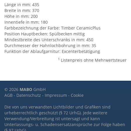
Länge in mm: 435
Breite in mm: 370
Höhe in mm: 200
Innentiefe in mm: 180
Farbbezeichnung der Farbe: Timber CeramicPlus
Position Hauptbecken: Spülbecken mittig
Mindestbreite des Unterschranks in mm: 450
Durchmesser der Hahnlochbohrung in mm: 35
Funktion der Ablaufgarnitur: Excenterbetätigung
1
Listenpreis ohne Mehrwertsteuer
© 2026
MABO
GmbH
AGB
-
Datenschutz
-
Impressum
-
Cookie
Die von uns verwandten Lichtbilder und Grafiken sind
urheberrechtlich geschützt (§ 72 UrhG). Jede weitere
Verwendung/Verbreitung ist untersagt und kann
Unterlassungs- u. Schadensersatzansprüche zur Folge haben
(§ 97 UrhG).