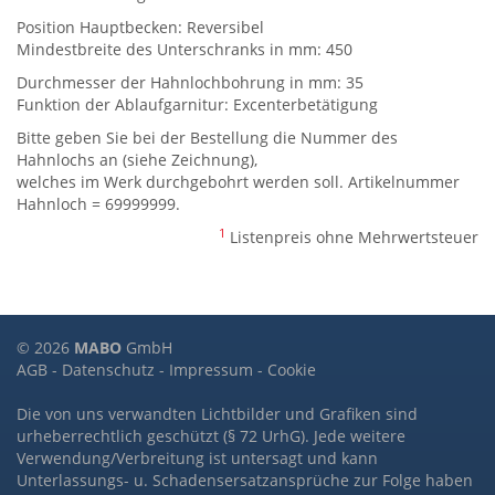
Position Hauptbecken: Reversibel
Mindestbreite des Unterschranks in mm: 450
Durchmesser der Hahnlochbohrung in mm: 35
Funktion der Ablaufgarnitur: Excenterbetätigung
Bitte geben Sie bei der Bestellung die Nummer des
Hahnlochs an (siehe Zeichnung),
welches im Werk durchgebohrt werden soll. Artikelnummer
Hahnloch = 69999999.
1
Listenpreis ohne Mehrwertsteuer
© 2026
MABO
GmbH
AGB
-
Datenschutz
-
Impressum
-
Cookie
Die von uns verwandten Lichtbilder und Grafiken sind
urheberrechtlich geschützt (§ 72 UrhG). Jede weitere
Verwendung/Verbreitung ist untersagt und kann
Unterlassungs- u. Schadensersatzansprüche zur Folge haben