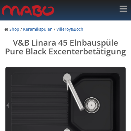
Shop
/
Keramikspülen
/
Villeroy&Boch
V&B Linara 45 Einbauspüle
Pure Black Excenterbetätigung